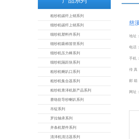
产品系列
粗纱机碳纤上销系列
慈
细纱机碳纤上销系列
细纱机塑料件系列
地址
细纱机吸棉笛管系列
电话：0
细纱机压力棒系列
手机：0
细纱机隔距块系列
传 真：
粗纱机喇叭口系列
邮 箱：
粗纱机集合器系列
粗纱机青泽机新产品系列
网址：w
赛络纺导纱喇叭系列
吊锭系列
罗拉轴承系列
并条机塑件系列
清泽机清洁器系列