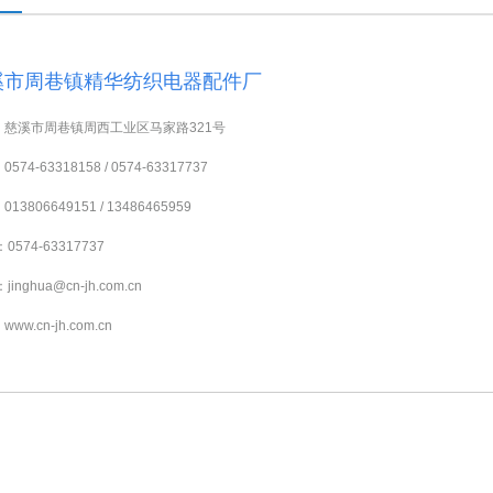
溪市周巷镇精华纺织电器配件厂
：慈溪市周巷镇周西工业区马家路321号
574-63318158 / 0574-63317737
13806649151 / 13486465959
0574-63317737
jinghua@cn-jh.com.cn
ww.cn-jh.com.cn